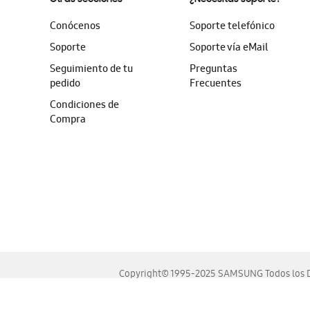
Conócenos
Soporte telefónico
Soporte
Soporte vía eMail
Seguimiento de tu
Preguntas
pedido
Frecuentes
Condiciones de
Compra
Copyright© 1995-2025 SAMSUNG Todos los D
Este sitio se ve mejor en las últimas versiones de Chrome