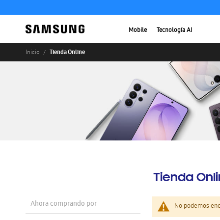
Mobile
Tecnología AI
Tienda Online
Inicio
Tienda Onl
Ahora comprando por
No podemos enco