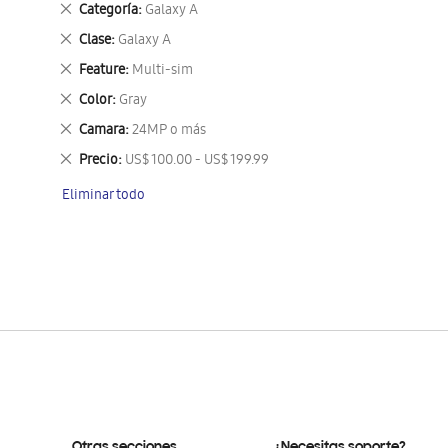
Eliminar
Categoría
Galaxy A
este
Eliminar
Clase
Galaxy A
artículo
este
Eliminar
Feature
Multi-sim
artículo
este
Eliminar
Color
Gray
artículo
este
Eliminar
Camara
24MP o más
artículo
este
Eliminar
Precio
US$ 100.00 - US$ 199.99
artículo
este
Eliminar todo
artículo
Otras secciones
¿Necesitas soporte?