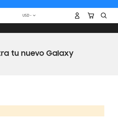
Mi carrito
Moneda
USD -
dólar
estadounidense