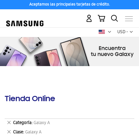
Aceptamos las principales tarjetas de crédito.
Mi carrito
Mon
USD -
dólar
estadounid
Tienda Online
Eliminar
Categoría
Galaxy A
este
Eliminar
Clase
Galaxy A
artículo
este