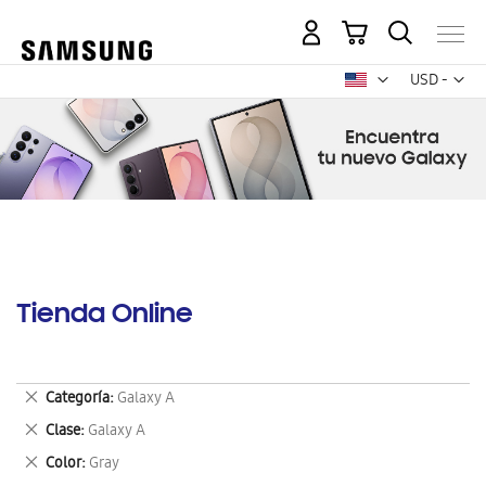
Mi carrito
Mon
USD -
dólar
estadounid
Tienda Online
Eliminar
Categoría
Galaxy A
este
Eliminar
Clase
Galaxy A
artículo
este
Eliminar
Color
Gray
artículo
este