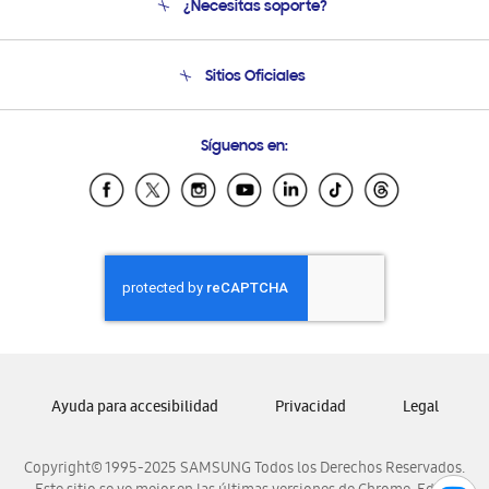
¿Necesitas soporte?
Soporte
Seguimiento de tu pedido
Soporte telefónico
Sitios Oficiales
Condiciones de Compra
Soporte vía eMail
Preguntas Frecuentes
Samsung Costa Rica
Síguenos en:
Samsung Ecuador
Samsung El Salvador
Samsung Guatemala
Samsung Honduras
Samsung Nicaragua
Samsung Panamá
Samsung República Dominicana
Samsung Venezuela
Ayuda para accesibilidad
Privacidad
Legal
Copyright© 1995-2025 SAMSUNG Todos los Derechos Reservados.