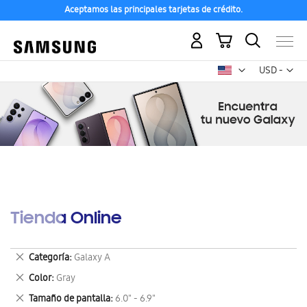
Aceptamos las principales tarjetas de crédito.
Mi carrito
Mon
USD -
dólar
estadounid
Tienda Online
Eliminar
Categoría
Galaxy A
este
Eliminar
Color
Gray
artículo
este
Eliminar
Tamaño de pantalla
6.0" - 6.9"
artículo