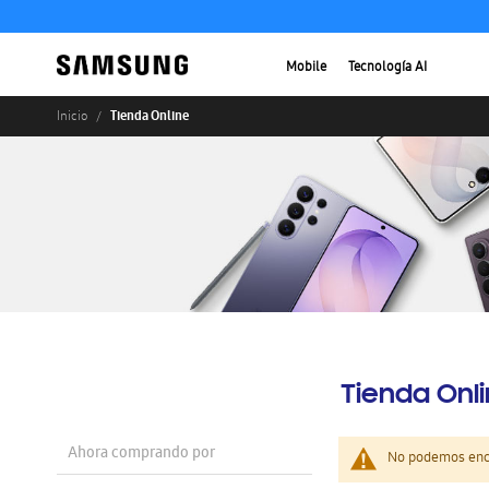
Mobile
Tecnología AI
Tienda Online
Inicio
Tienda Onl
Ahora comprando por
No podemos enco