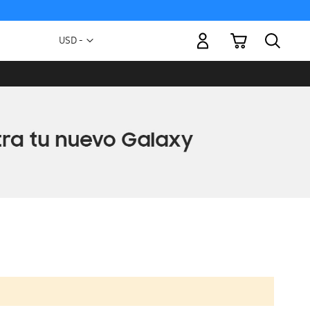
Mi carrito
Moneda
USD -
dólar
estadounidense