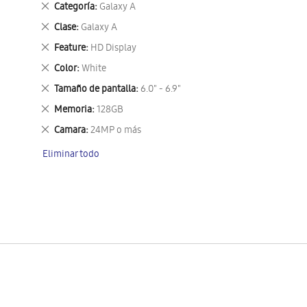
Eliminar
Categoría
Galaxy A
este
Eliminar
Clase
Galaxy A
artículo
este
Eliminar
Feature
HD Display
artículo
este
Eliminar
Color
White
artículo
este
Eliminar
Tamaño de pantalla
6.0" - 6.9"
artículo
este
Eliminar
Memoria
128GB
artículo
este
Eliminar
Camara
24MP o más
artículo
este
Eliminar todo
artículo