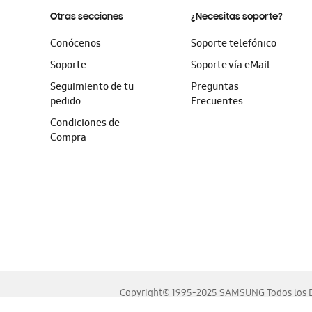
Otras secciones
¿Necesitas soporte?
Conócenos
Soporte telefónico
Soporte
Soporte vía eMail
Seguimiento de tu
Preguntas
pedido
Frecuentes
Condiciones de
Compra
Copyright© 1995-2025 SAMSUNG Todos los D
Este sitio se ve mejor en las últimas versiones de Chrome