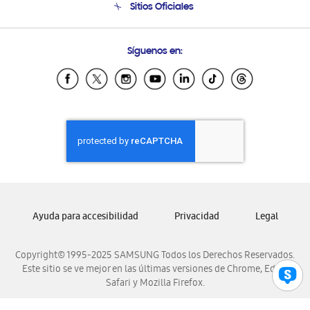
Sitios Oficiales
Condiciones de Compra
Soporte vía eMail
Preguntas Frecuentes
Samsung Costa Rica
Síguenos en:
Samsung Ecuador
Samsung El Salvador
Samsung Guatemala
Samsung Honduras
Samsung Nicaragua
Samsung Panamá
Samsung República Dominicana
Samsung Venezuela
Ayuda para accesibilidad
Privacidad
Legal
Copyright© 1995-2025 SAMSUNG Todos los Derechos Reservados.
Este sitio se ve mejor en las últimas versiones de Chrome, Edge,
Safari y Mozilla Firefox.