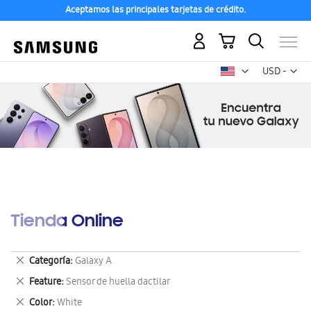
Aceptamos las principales tarjetas de crédito.
Mi carrito
Mon
USD -
dólar
estadounid
Tienda Online
Eliminar
Categoría
Galaxy A
este
Eliminar
Feature
Sensor de huella dactilar
artículo
este
Eliminar
Color
White
artículo