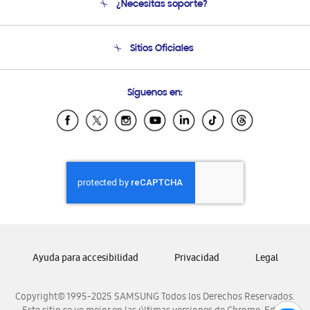
¿Necesitas soporte?
Soporte
Seguimiento de tu pedido
Soporte telefónico
Sitios Oficiales
Condiciones de Compra
Soporte vía eMail
Preguntas Frecuentes
Samsung Costa Rica
Síguenos en:
Samsung Ecuador
Samsung El Salvador
Samsung Guatemala
Samsung Honduras
Samsung Nicaragua
Samsung Panamá
Samsung República Dominicana
Samsung Venezuela
Ayuda para accesibilidad
Privacidad
Legal
Copyright© 1995-2025 SAMSUNG Todos los Derechos Reservados.