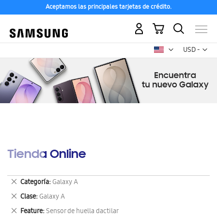
Aceptamos las principales tarjetas de crédito.
Mi carrito
Mon
USD -
dólar
estadounid
Tienda Online
Eliminar
Categoría
Galaxy A
este
Eliminar
Clase
Galaxy A
artículo
este
Eliminar
Feature
Sensor de huella dactilar
artículo