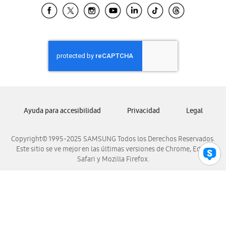
Samsung El Salvador
Samsung Guatemala
Samsung Honduras
Samsung Nicaragua
Samsung Panamá
Samsung República Dominicana
Samsung Venezuela
Ayuda para accesibilidad
Privacidad
Legal
Copyright© 1995-2025 SAMSUNG Todos los Derechos Reservados.
Este sitio se ve mejor en las últimas versiones de Chrome, Edge,
Safari y Mozilla Firefox.