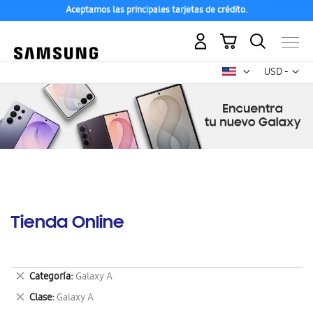
Aceptamos las principales tarjetas de crédito.
Mi carrito
Mon
USD -
dólar
estadounid
Tienda Online
Eliminar
Categoría
Galaxy A
este
Eliminar
Clase
Galaxy A
artículo
este