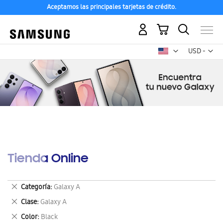
Aceptamos las principales tarjetas de crédito.
Mi carrito
Mon
USD -
dólar
estadounid
Tienda Online
Eliminar
Categoría
Galaxy A
este
Eliminar
Clase
Galaxy A
artículo
este
Eliminar
Color
Black
artículo