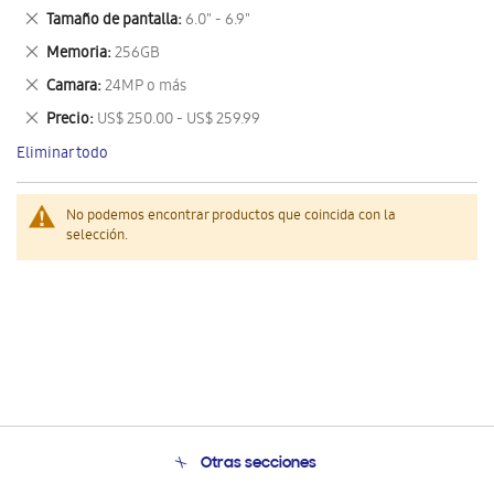
este
Eliminar
Tamaño de pantalla
6.0" - 6.9"
artículo
este
Eliminar
Memoria
256GB
artículo
este
Eliminar
Camara
24MP o más
artículo
este
Eliminar
Precio
US$ 250.00 - US$ 259.99
artículo
este
Eliminar todo
artículo
No podemos encontrar productos que coincida con la
selección.
Otras secciones