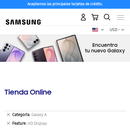
Aceptamos las principales tarjetas de crédito.
Mi carrito
Mon
USD -
dólar
estadounid
Tienda Online
Eliminar
Categoría
Galaxy A
este
Eliminar
Feature
HD Display
artículo
este