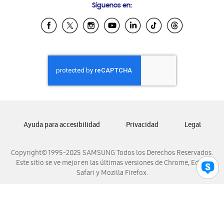
Síguenos en:
Samsung Ecuador
Samsung El Salvador
Samsung Guatemala
Samsung Honduras
Samsung Nicaragua
Samsung Panamá
Samsung República Dominicana
Samsung Venezuela
Ayuda para accesibilidad
Privacidad
Legal
Copyright© 1995-2025 SAMSUNG Todos los Derechos Reservados.
Este sitio se ve mejor en las últimas versiones de Chrome, Edge,
Safari y Mozilla Firefox.