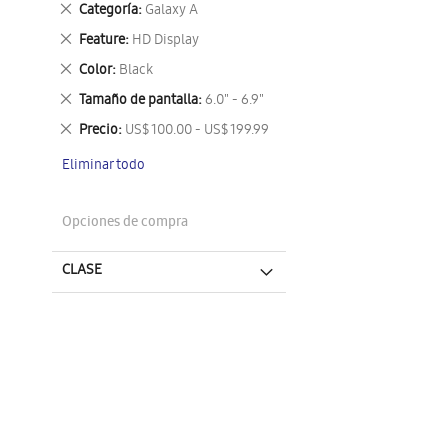
Eliminar
Categoría
Galaxy A
este
Eliminar
Feature
HD Display
artículo
este
Eliminar
Color
Black
artículo
este
Eliminar
Tamaño de pantalla
6.0" - 6.9"
artículo
este
Eliminar
Precio
US$ 100.00 - US$ 199.99
artículo
este
Eliminar todo
artículo
Opciones de compra
CLASE