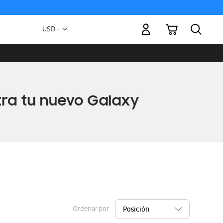
Mi carrito
Moneda
USD -
dólar
estadounidense
Ordenar por