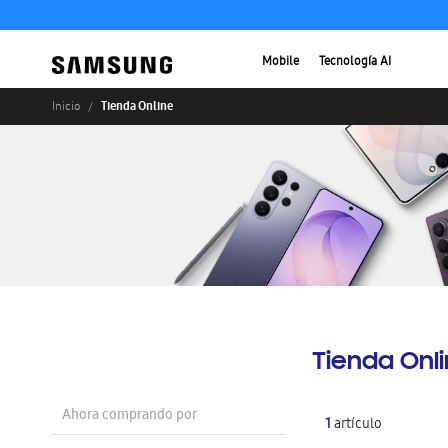
Mobile
Tecnología AI
Tienda Online
Inicio
Tienda Onl
Ahora comprando por
1
artículo