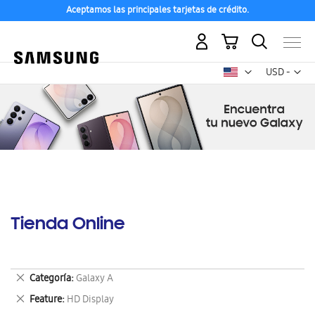
Aceptamos las principales tarjetas de crédito.
Mi carrito
Mon
USD -
dólar
estadounid
Tienda Online
Eliminar
Categoría
Galaxy A
este
Eliminar
Feature
HD Display
artículo
este