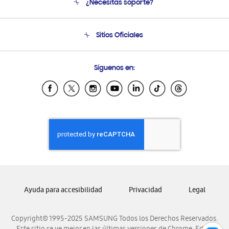
¿Necesitas soporte?
Soporte
Seguimiento de tu pedido
Soporte telefónico
Sitios Oficiales
Condiciones de Compra
Soporte vía eMail
Preguntas Frecuentes
Samsung Costa Rica
Síguenos en:
Samsung Ecuador
Samsung El Salvador
Samsung Guatemala
Samsung Honduras
Samsung Nicaragua
Samsung Panamá
Samsung República Dominicana
Samsung Venezuela
Ayuda para accesibilidad
Privacidad
Legal
Copyright© 1995-2025 SAMSUNG Todos los Derechos Reservados.