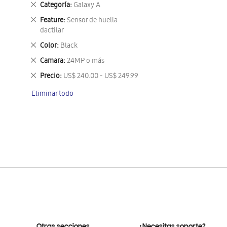
Eliminar
Categoría
Galaxy A
este
Eliminar
Feature
Sensor de huella
artículo
este
dactilar
artículo
Eliminar
Color
Black
este
Eliminar
Camara
24MP o más
artículo
este
Eliminar
Precio
US$ 240.00 - US$ 249.99
artículo
este
Eliminar todo
artículo
Otras secciones
¿Necesitas soporte?