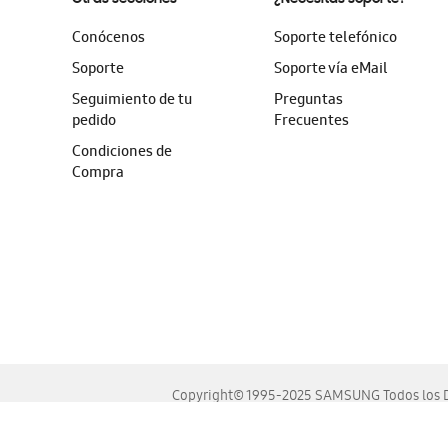
Conócenos
Soporte telefónico
Soporte
Soporte vía eMail
Seguimiento de tu
Preguntas
pedido
Frecuentes
Condiciones de
Compra
Copyright© 1995-2025 SAMSUNG Todos los D
Este sitio se ve mejor en las últimas versiones de Chrome