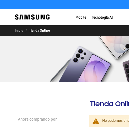
Mobile
Tecnología AI
Tienda Online
Inicio
Tienda Onl
Ahora comprando por
No podemos enco