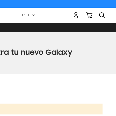
Mi carrito
Moneda
USD -
dólar
estadounidense