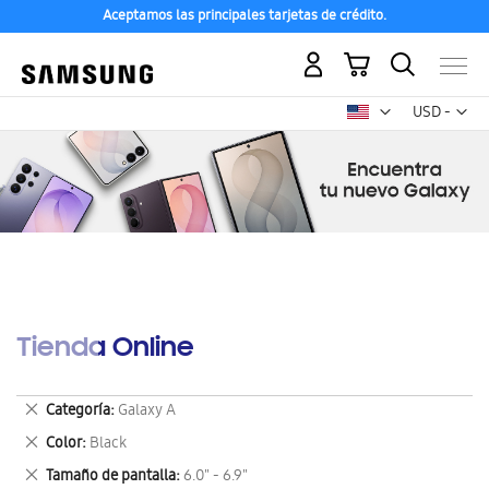
Aceptamos las principales tarjetas de crédito.
Mi carrito
Mon
USD -
dólar
estadounid
Tienda Online
Eliminar
Categoría
Galaxy A
este
Eliminar
Color
Black
artículo
este
Eliminar
Tamaño de pantalla
6.0" - 6.9"
artículo