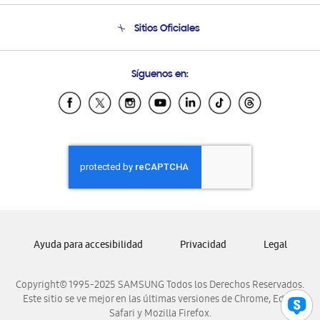
Seguimiento de tu pedido
Soporte telefónico
Sitios Oficiales
Condiciones de Compra
Soporte vía eMail
Preguntas Frecuentes
Samsung Costa Rica
Síguenos en:
Samsung Ecuador
Samsung El Salvador
Samsung Guatemala
Samsung Honduras
Samsung Nicaragua
Samsung Panamá
Samsung República Dominicana
Samsung Venezuela
Ayuda para accesibilidad
Privacidad
Legal
Copyright© 1995-2025 SAMSUNG Todos los Derechos Reservados.
Este sitio se ve mejor en las últimas versiones de Chrome, Edge,
Safari y Mozilla Firefox.