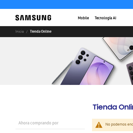
Mobile
Tecnología AI
Tienda Online
Inicio
Tienda Onl
Ahora comprando por
No podemos enco