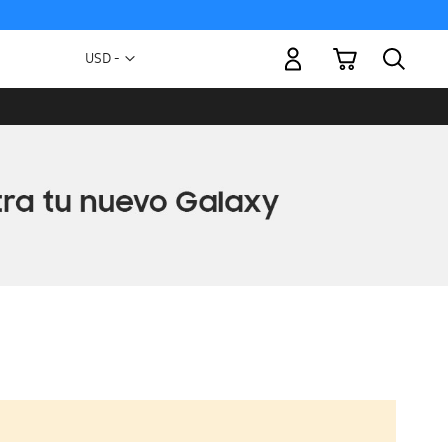
Mi carrito
Moneda
USD -
dólar
estadounidense