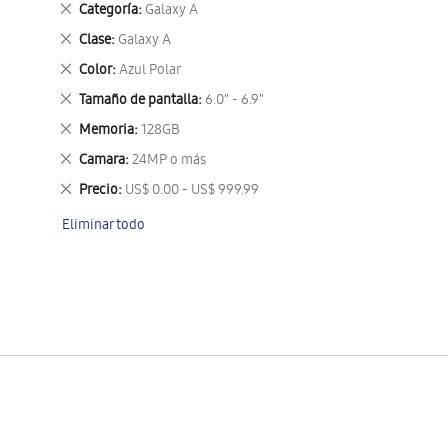
Eliminar
Categoría
Galaxy A
este
Eliminar
Clase
Galaxy A
artículo
este
Eliminar
Color
Azul Polar
artículo
este
Eliminar
Tamaño de pantalla
6.0" - 6.9"
artículo
este
Eliminar
Memoria
128GB
artículo
este
Eliminar
Camara
24MP o más
artículo
este
Eliminar
Precio
US$ 0.00 - US$ 999.99
artículo
este
Eliminar todo
artículo