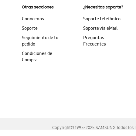
Otras secciones
¿Necesitas soporte?
Conócenos
Soporte telefónico
Soporte
Soporte vía eMail
Seguimiento de tu
Preguntas
pedido
Frecuentes
Condiciones de
Compra
Copyright© 1995-2025 SAMSUNG Todos los D
Este sitio se ve mejor en las últimas versiones de Chrome