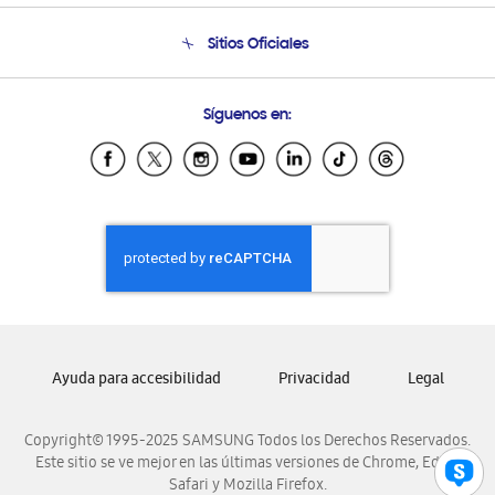
Seguimiento de tu pedido
Soporte telefónico
Sitios Oficiales
Condiciones de Compra
Soporte vía eMail
Preguntas Frecuentes
Samsung Costa Rica
Síguenos en:
Samsung Ecuador
Samsung El Salvador
Samsung Guatemala
Samsung Honduras
Samsung Nicaragua
Samsung Panamá
Samsung República Dominicana
Samsung Venezuela
Ayuda para accesibilidad
Privacidad
Legal
Copyright© 1995-2025 SAMSUNG Todos los Derechos Reservados.
Este sitio se ve mejor en las últimas versiones de Chrome, Edge,
Safari y Mozilla Firefox.