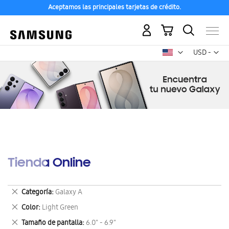
Aceptamos las principales tarjetas de crédito.
Mi carrito
Mon
USD -
dólar
estadounid
Tienda Online
Eliminar
Categoría
Galaxy A
este
Eliminar
Color
Light Green
artículo
este
Eliminar
Tamaño de pantalla
6.0" - 6.9"
artículo