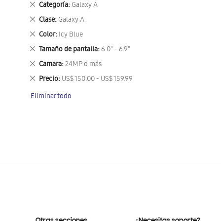
Eliminar
Categoría
Galaxy A
este
Eliminar
Clase
Galaxy A
artículo
este
Eliminar
Color
Icy Blue
artículo
este
Eliminar
Tamaño de pantalla
6.0" - 6.9"
artículo
este
Eliminar
Camara
24MP o más
artículo
este
Eliminar
Precio
US$ 150.00 - US$ 159.99
artículo
este
Eliminar todo
artículo
Otras secciones
¿Necesitas soporte?