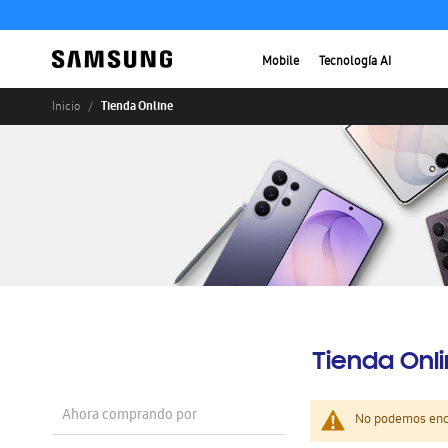
Mobile
Tecnología AI
Tienda Online
Inicio
Tienda Onl
Ahora comprando por
No podemos enco