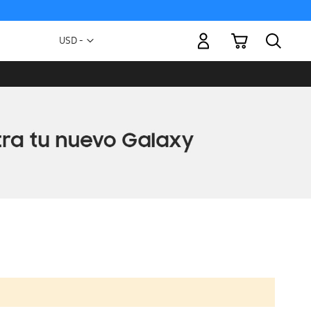
Mi carrito
Moneda
USD -
dólar
estadounidense