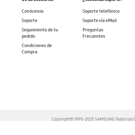
Conócenos
Soporte telefónico
Soporte
Soporte vía eMail
Seguimiento de tu
Preguntas
pedido
Frecuentes
Condiciones de
Compra
Copyright© 1995-2025 SAMSUNG Todos los D
Este sitio se ve mejor en las últimas versiones de Chrome