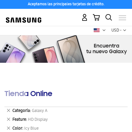
Aceptamos las principales tarjetas de crédito.
Mi carrito
Mon
USD -
dólar
estadounid
Tienda Online
Eliminar
Categoría
Galaxy A
este
Eliminar
Feature
HD Display
artículo
este
Eliminar
Color
Icy Blue
artículo