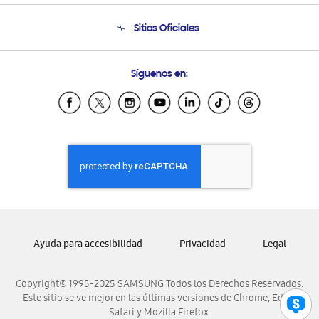
Seguimiento de tu pedido
Soporte telefónico
Sitios Oficiales
Condiciones de Compra
Soporte vía eMail
Preguntas Frecuentes
Samsung Costa Rica
Síguenos en:
Samsung Ecuador
Samsung El Salvador
Samsung Guatemala
Samsung Honduras
Samsung Nicaragua
Samsung Panamá
Samsung República Dominicana
Samsung Venezuela
Ayuda para accesibilidad
Privacidad
Legal
Copyright© 1995-2025 SAMSUNG Todos los Derechos Reservados.
Este sitio se ve mejor en las últimas versiones de Chrome, Edge,
Safari y Mozilla Firefox.