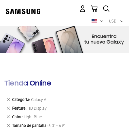
Mi carrito
Mon
USD -
dólar
estadounid
Tienda Online
Eliminar
Categoría
Galaxy A
este
Eliminar
Feature
HD Display
artículo
este
Eliminar
Color
Light Blue
artículo
este
Eliminar
Tamaño de pantalla
6.0" - 6.9"
artículo