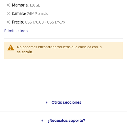
este
Eliminar
Memoria
128GB
artículo
este
Eliminar
Camara
24MP o más
artículo
este
Eliminar
Precio
US$ 170.00 - US$ 179.99
artículo
este
Eliminar todo
artículo
No podemos encontrar productos que coincida con la
selección.
Otras secciones
Conócenos
¿Necesitas soporte?
Soporte