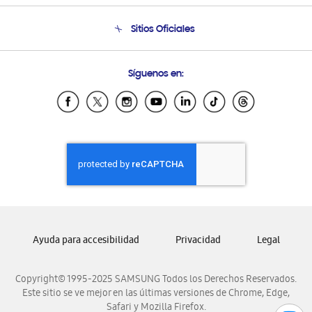
Seguimiento de tu pedido
Soporte telefónico
Sitios Oficiales
Condiciones de Compra
Soporte vía eMail
Preguntas Frecuentes
Samsung Costa Rica
Síguenos en:
Samsung Ecuador
Samsung El Salvador
Samsung Guatemala
Samsung Honduras
Samsung Nicaragua
Samsung Panamá
Samsung República Dominicana
Samsung Venezuela
Ayuda para accesibilidad
Privacidad
Legal
Copyright© 1995-2025 SAMSUNG Todos los Derechos Reservados.
Este sitio se ve mejor en las últimas versiones de Chrome, Edge,
Safari y Mozilla Firefox.