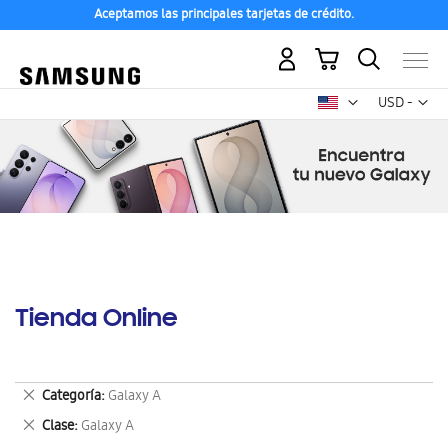
Aceptamos las principales tarjetas de crédito.
Mi carrito
Mon
USD -
dólar
estadounid
Tienda Online
Eliminar
Categoría
Galaxy A
este
Eliminar
Clase
Galaxy A
artículo
este