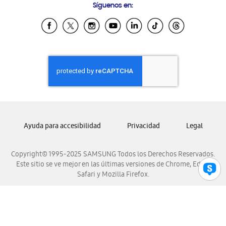
Síguenos en:
Samsung Ecuador
Samsung El Salvador
Samsung Guatemala
Samsung Honduras
Samsung Nicaragua
Samsung Panamá
Samsung República Dominicana
Samsung Venezuela
Ayuda para accesibilidad
Privacidad
Legal
Copyright© 1995-2025 SAMSUNG Todos los Derechos Reservados.
Este sitio se ve mejor en las últimas versiones de Chrome, Edge,
Safari y Mozilla Firefox.