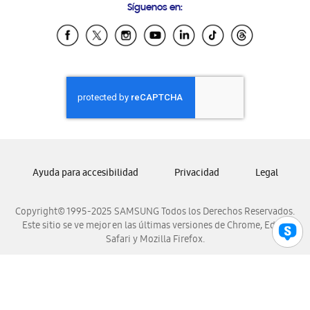
Síguenos en:
Samsung Ecuador
Samsung El Salvador
Samsung Guatemala
Samsung Honduras
Samsung Nicaragua
Samsung Panamá
Samsung República Dominicana
Samsung Venezuela
Ayuda para accesibilidad
Privacidad
Legal
Copyright© 1995-2025 SAMSUNG Todos los Derechos Reservados.
Este sitio se ve mejor en las últimas versiones de Chrome, Edge,
Safari y Mozilla Firefox.