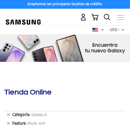
Aceptamos las principales tarjetas de crédito.
Mi carrito
Mon
USD -
dólar
estadounid
Tienda Online
Eliminar
Categoría
Galaxy A
este
Eliminar
Feature
Multi-sim
artículo
este