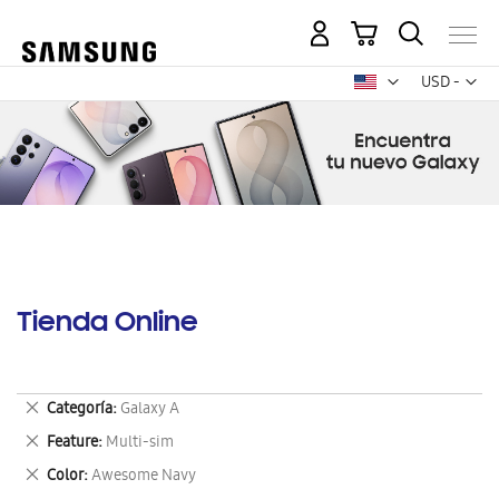
Mi carrito
Mon
USD -
dólar
estadounid
Tienda Online
Eliminar
Categoría
Galaxy A
este
Eliminar
Feature
Multi-sim
artículo
este
Eliminar
Color
Awesome Navy
artículo
este