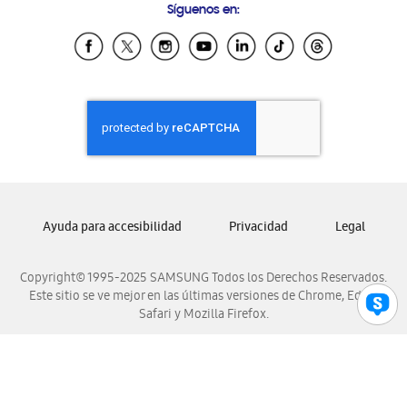
Síguenos en:
Samsung Ecuador
Samsung El Salvador
Samsung Guatemala
Samsung Honduras
Samsung Nicaragua
Samsung Panamá
Samsung República Dominicana
Samsung Venezuela
Ayuda para accesibilidad
Privacidad
Legal
Copyright© 1995-2025 SAMSUNG Todos los Derechos Reservados.
Este sitio se ve mejor en las últimas versiones de Chrome, Edge,
Safari y Mozilla Firefox.