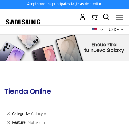
Aceptamos las principales tarjetas de crédito.
Mi carrito
Mon
USD -
dólar
estadounid
Tienda Online
Eliminar
Categoría
Galaxy A
este
Eliminar
Feature
Multi-sim
artículo
este