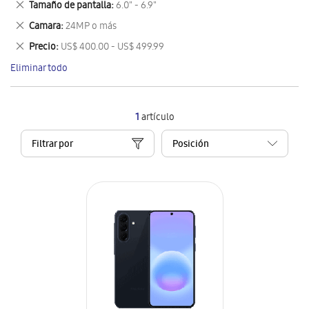
Eliminar
Tamaño de pantalla
6.0" - 6.9"
artículo
este
Eliminar
Camara
24MP o más
artículo
este
Eliminar
Precio
US$ 400.00 - US$ 499.99
artículo
este
Eliminar todo
artículo
1
artículo
Filtrar por