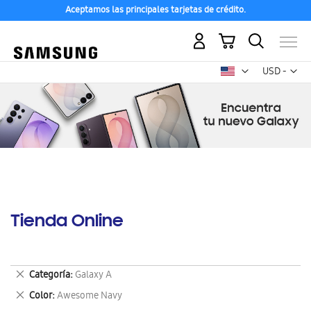
Aceptamos las principales tarjetas de crédito.
Mi carrito
Mon
USD -
dólar
estadounid
Tienda Online
Eliminar
Categoría
Galaxy A
este
Eliminar
Color
Awesome Navy
artículo
este