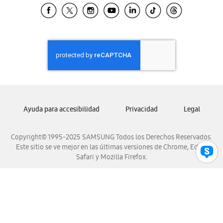
Samsung El Salvador
Samsung Guatemala
Samsung Honduras
Samsung Nicaragua
Samsung Panamá
Samsung República Dominicana
Samsung Venezuela
Ayuda para accesibilidad
Privacidad
Legal
Copyright© 1995-2025 SAMSUNG Todos los Derechos Reservados.
Este sitio se ve mejor en las últimas versiones de Chrome, Edge,
Safari y Mozilla Firefox.