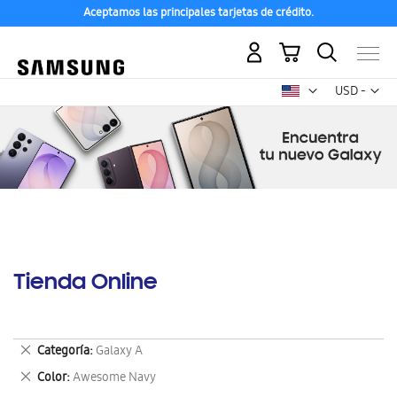
Aceptamos las principales tarjetas de crédito.
Mi carrito
Mon
USD -
dólar
estadounid
Tienda Online
Eliminar
Categoría
Galaxy A
este
Eliminar
Color
Awesome Navy
artículo
este