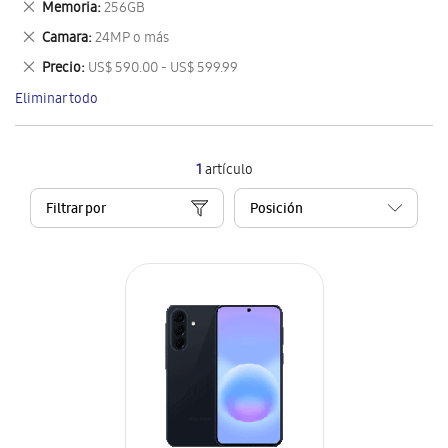
Eliminar
Memoria
256GB
artículo
este
Eliminar
Camara
24MP o más
artículo
este
Eliminar
Precio
US$ 590.00 - US$ 599.99
artículo
este
Eliminar todo
artículo
1
artículo
Filtrar por