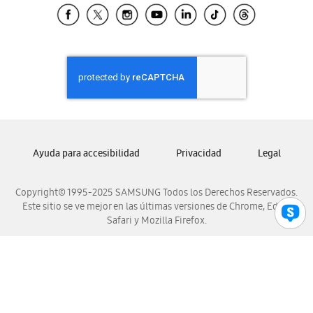
Samsung El Salvador
Samsung Guatemala
Samsung Honduras
Samsung Nicaragua
Samsung Panamá
Samsung República Dominicana
Samsung Venezuela
Ayuda para accesibilidad
Privacidad
Legal
Copyright© 1995-2025 SAMSUNG Todos los Derechos Reservados.
Este sitio se ve mejor en las últimas versiones de Chrome, Edge,
Safari y Mozilla Firefox.