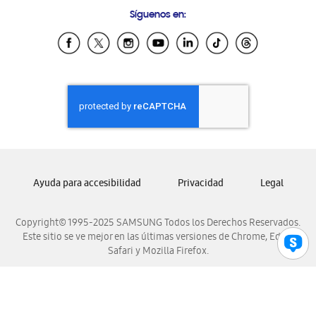
Preguntas Frecuentes
Samsung Costa Rica
Síguenos en:
Samsung Ecuador
Samsung El Salvador
Samsung Guatemala
Samsung Honduras
Samsung Nicaragua
Samsung Panamá
Samsung República Dominicana
Samsung Venezuela
Ayuda para accesibilidad
Privacidad
Legal
Copyright© 1995-2025 SAMSUNG Todos los Derechos Reservados.
Este sitio se ve mejor en las últimas versiones de Chrome, Edge,
Safari y Mozilla Firefox.