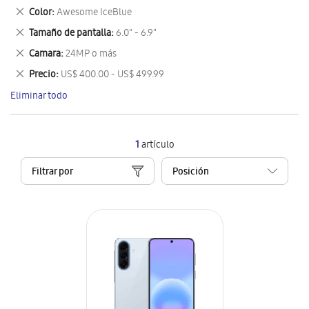
este
Eliminar
Color
Awesome IceBlue
artículo
este
Eliminar
Tamaño de pantalla
6.0" - 6.9"
artículo
este
Eliminar
Camara
24MP o más
artículo
este
Eliminar
Precio
US$ 400.00 - US$ 499.99
artículo
este
Eliminar todo
artículo
1
artículo
Filtrar por