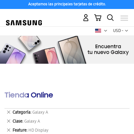
Aceptamos las principales tarjetas de crédito.
Mi carrito
Mon
USD -
dólar
estadounid
Tienda Online
Eliminar
Categoría
Galaxy A
este
Eliminar
Clase
Galaxy A
artículo
este
Eliminar
Feature
HD Display
artículo