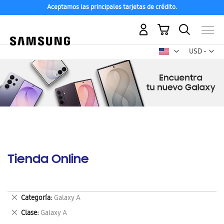
Aceptamos las principales tarjetas de crédito.
Mi carrito
Mon
USD -
dólar
estadounid
Tienda Online
Eliminar
Categoría
Galaxy A
este
Eliminar
Clase
Galaxy A
artículo
este