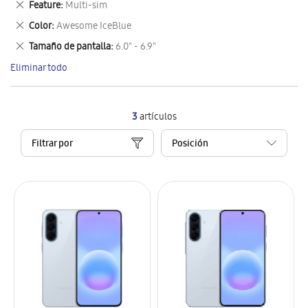
Eliminar
Feature
Multi-sim
artículo
este
Eliminar
Color
Awesome IceBlue
artículo
este
Eliminar
Tamaño de pantalla
6.0" - 6.9"
artículo
este
Eliminar todo
artículo
3
artículos
Filtrar por