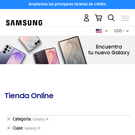
Aceptamos las principales tarjetas de crédito.
Mi carrito
Mon
USD -
dólar
estadounid
Tienda Online
Eliminar
Categoría
Galaxy A
este
Eliminar
Clase
Galaxy A
artículo
este