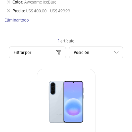
Eliminar
Color
Awesome IceBlue
artículo
este
Eliminar
Precio
US$ 400.00 - US$ 499.99
artículo
este
Eliminar todo
artículo
1
artículo
Filtrar por