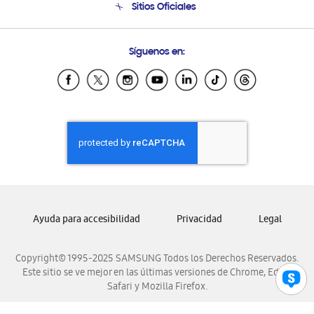
Sitios Oficiales
Condiciones de Compra
Soporte vía eMail
Preguntas Frecuentes
Samsung Costa Rica
Síguenos en:
Samsung Ecuador
Samsung El Salvador
Samsung Guatemala
Samsung Honduras
Samsung Nicaragua
Samsung Panamá
Samsung República Dominicana
Samsung Venezuela
Ayuda para accesibilidad
Privacidad
Legal
Copyright© 1995-2025 SAMSUNG Todos los Derechos Reservados.
Este sitio se ve mejor en las últimas versiones de Chrome, Edge,
Safari y Mozilla Firefox.