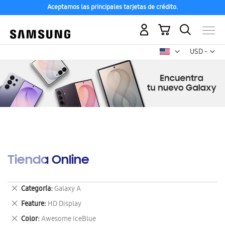
Aceptamos las principales tarjetas de crédito.
Mi carrito
Mon
USD -
dólar
estadounid
Tienda Online
Eliminar
Categoría
Galaxy A
este
Eliminar
Feature
HD Display
artículo
este
Eliminar
Color
Awesome IceBlue
artículo