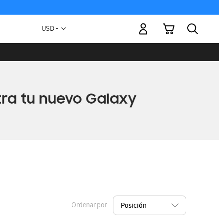
Mi carrito
Moneda
USD -
dólar
estadounidense
Ordenar por