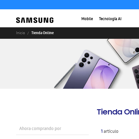
Mobile
Tecnología AI
Tienda Online
Inicio
Tienda Onl
Ahora comprando por
1
artículo