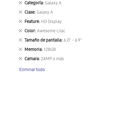
Eliminar
Categoría
Galaxy A
este
Eliminar
Clase
Galaxy A
artículo
este
Eliminar
Feature
HD Display
artículo
este
Eliminar
Color
Awesome Lilac
artículo
este
Eliminar
Tamaño de pantalla
6.0" - 6.9"
artículo
este
Eliminar
Memoria
128GB
artículo
este
Eliminar
Camara
24MP o más
artículo
este
Eliminar todo
artículo