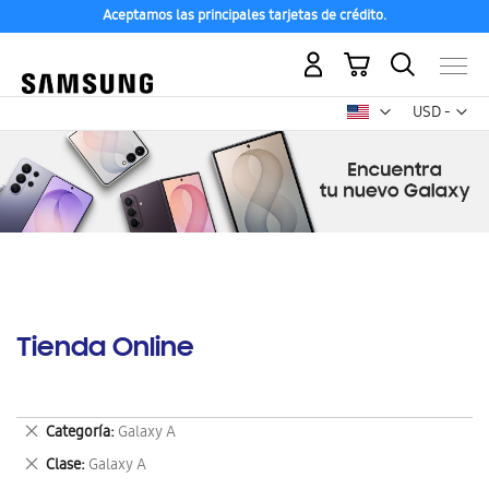
Aceptamos las principales tarjetas de crédito.
Mi carrito
Mon
USD -
dólar
estadounid
Tienda Online
Eliminar
Categoría
Galaxy A
este
Eliminar
Clase
Galaxy A
artículo
este