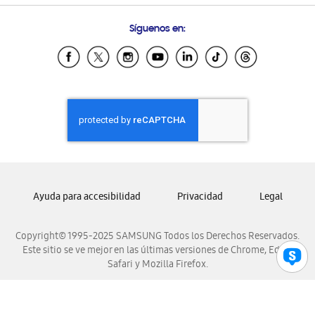
Preguntas Frecuentes
Samsung Costa Rica
Síguenos en:
Samsung Ecuador
Samsung El Salvador
Samsung Guatemala
Samsung Honduras
Samsung Nicaragua
Samsung Panamá
Samsung República Dominicana
Samsung Venezuela
Ayuda para accesibilidad
Privacidad
Legal
Copyright© 1995-2025 SAMSUNG Todos los Derechos Reservados.
Este sitio se ve mejor en las últimas versiones de Chrome, Edge,
Safari y Mozilla Firefox.