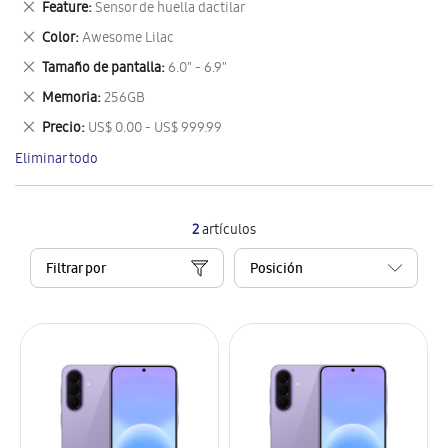
Eliminar
Feature
Sensor de huella dactilar
artículo
este
Eliminar
Color
Awesome Lilac
artículo
este
Eliminar
Tamaño de pantalla
6.0" - 6.9"
artículo
este
Eliminar
Memoria
256GB
artículo
este
Eliminar
Precio
US$ 0.00 - US$ 999.99
artículo
este
Eliminar todo
artículo
2
artículos
Filtrar por