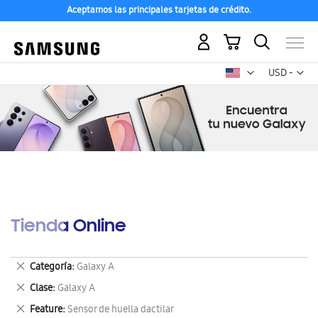
Aceptamos las principales tarjetas de crédito.
Mi carrito
Mon
USD -
dólar
estadounid
Tienda Online
Eliminar
Categoría
Galaxy A
este
Eliminar
Clase
Galaxy A
artículo
este
Eliminar
Feature
Sensor de huella dactilar
artículo