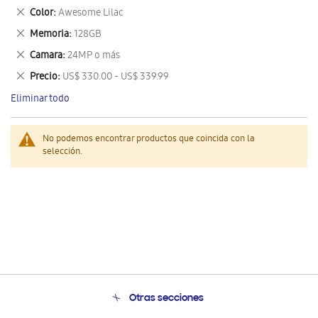
este
Eliminar
Color
Awesome Lilac
artículo
este
Eliminar
Memoria
128GB
artículo
este
Eliminar
Camara
24MP o más
artículo
este
Eliminar
Precio
US$ 330.00 - US$ 339.99
artículo
este
Eliminar todo
artículo
No podemos encontrar productos que coincida con la
selección.
Otras secciones