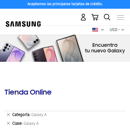
Aceptamos las principales tarjetas de crédito.
Mi carrito
Mon
USD -
dólar
estadounid
Tienda Online
Eliminar
Categoría
Galaxy A
este
Eliminar
Clase
Galaxy A
artículo
este