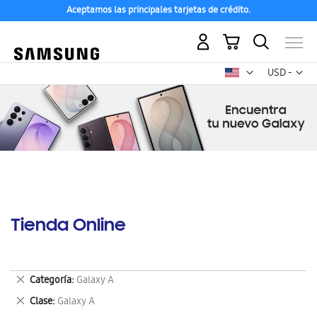
Aceptamos las principales tarjetas de crédito.
Mi carrito
Mon
USD -
dólar
estadounid
Tienda Online
Eliminar
Categoría
Galaxy A
este
Eliminar
Clase
Galaxy A
artículo
este