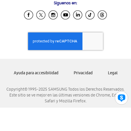
Síguenos en:
Samsung Ecuador
Samsung El Salvador
Samsung Guatemala
Samsung Honduras
Samsung Nicaragua
Samsung Panamá
Samsung República Dominicana
Samsung Venezuela
Ayuda para accesibilidad
Privacidad
Legal
Copyright© 1995-2025 SAMSUNG Todos los Derechos Reservados.
Este sitio se ve mejor en las últimas versiones de Chrome, Edge,
Safari y Mozilla Firefox.