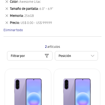
Eliminar
Color
Awesome Lilac
artículo
este
Eliminar
Tamaño de pantalla
6.0" - 6.9"
artículo
este
Eliminar
Memoria
256GB
artículo
este
Eliminar
Precio
US$ 0.00 - US$ 999.99
artículo
este
Eliminar todo
artículo
2
artículos
Filtrar por