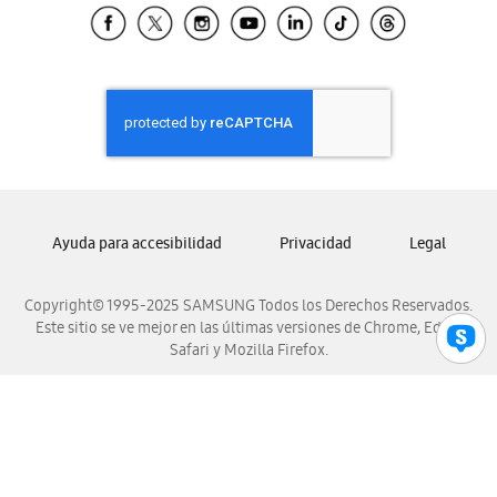
Samsung El Salvador
Samsung Guatemala
Samsung Honduras
Samsung Nicaragua
Samsung Panamá
Samsung República Dominicana
Samsung Venezuela
Ayuda para accesibilidad
Privacidad
Legal
Copyright© 1995-2025 SAMSUNG Todos los Derechos Reservados.
Este sitio se ve mejor en las últimas versiones de Chrome, Edge,
Safari y Mozilla Firefox.