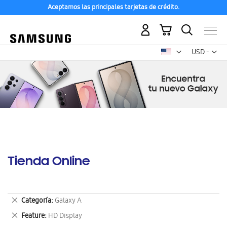
Aceptamos las principales tarjetas de crédito.
Mi carrito
Mon
USD -
dólar
estadounid
Tienda Online
Eliminar
Categoría
Galaxy A
este
Eliminar
Feature
HD Display
artículo
este