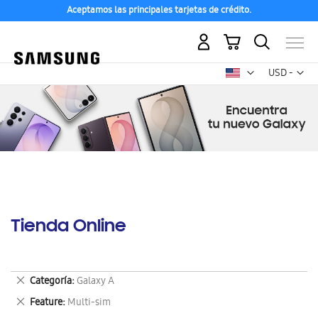
Aceptamos las principales tarjetas de crédito.
Mi carrito
Mon
USD -
dólar
estadounid
Tienda Online
Eliminar
Categoría
Galaxy A
este
Eliminar
Feature
Multi-sim
artículo
este