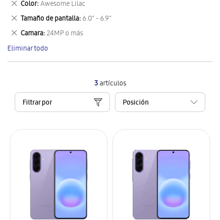
Eliminar
Color
Awesome Lilac
artículo
este
Eliminar
Tamaño de pantalla
6.0" - 6.9"
artículo
este
Eliminar
Camara
24MP o más
artículo
este
Eliminar todo
artículo
3
artículos
Filtrar por