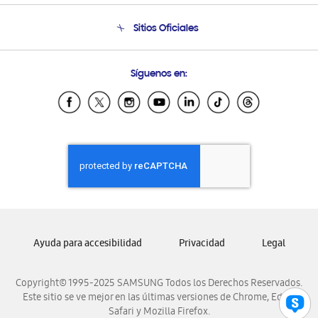
Seguimiento de tu pedido
Soporte telefónico
Sitios Oficiales
Condiciones de Compra
Soporte vía eMail
Preguntas Frecuentes
Samsung Costa Rica
Síguenos en:
Samsung Ecuador
Samsung El Salvador
Samsung Guatemala
Samsung Honduras
Samsung Nicaragua
Samsung Panamá
Samsung República Dominicana
Samsung Venezuela
Ayuda para accesibilidad
Privacidad
Legal
Copyright© 1995-2025 SAMSUNG Todos los Derechos Reservados.
Este sitio se ve mejor en las últimas versiones de Chrome, Edge,
Safari y Mozilla Firefox.