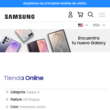
Aceptamos las principales tarjetas de crédito.
Mi carrito
Mon
USD -
dólar
estadounid
Tienda Online
Eliminar
Categoría
Galaxy A
este
Eliminar
Feature
HD Display
artículo
este
Eliminar
Color
Awesome Lemon
artículo