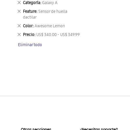
Eliminar
Categoría
Galaxy A
este
Eliminar
Feature
Sensor de huella
artículo
este
dactilar
artículo
Eliminar
Color
Awesome Lemon
este
Eliminar
Precio
US$ 340.00 - US$ 349.99
artículo
este
Eliminar todo
artículo
Otras secciones
¿Necesitas soporte?