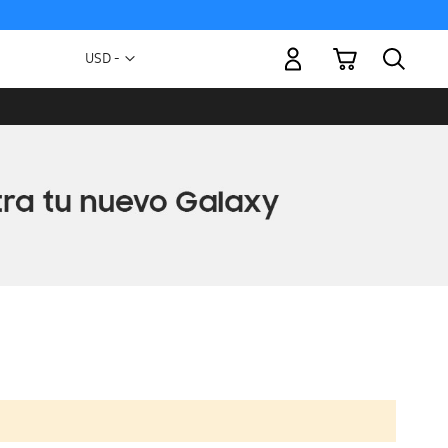
Mi carrito
Moneda
USD -
dólar
estadounidense