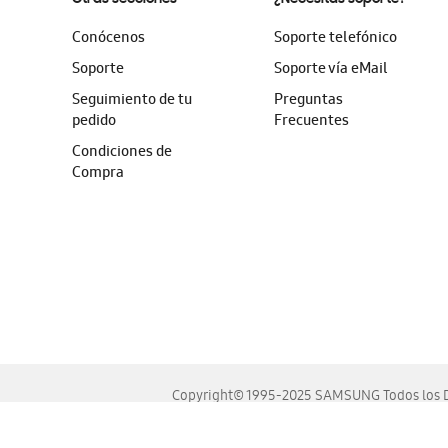
Conócenos
Soporte telefónico
Soporte
Soporte vía eMail
Seguimiento de tu
Preguntas
pedido
Frecuentes
Condiciones de
Compra
Copyright© 1995-2025 SAMSUNG Todos los D
Este sitio se ve mejor en las últimas versiones de Chrome