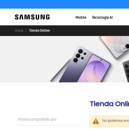
Mobile
Tecnología AI
Tienda Online
Inicio
Tienda Onl
Ahora comprando por
No podemos enco