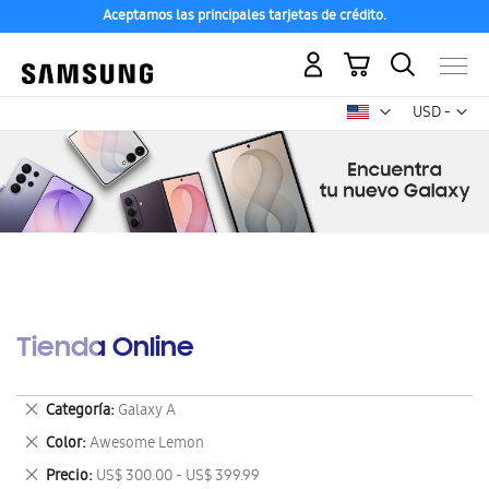
Aceptamos las principales tarjetas de crédito.
Mi carrito
Mon
USD -
dólar
estadounid
Tienda Online
Eliminar
Categoría
Galaxy A
este
Eliminar
Color
Awesome Lemon
artículo
este
Eliminar
Precio
US$ 300.00 - US$ 399.99
artículo