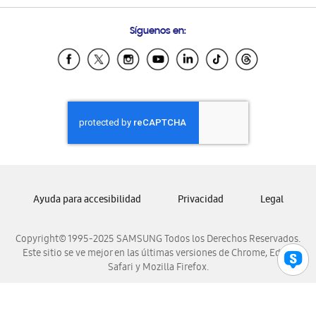
Preguntas Frecuentes
Samsung Costa Rica
Síguenos en:
Samsung Ecuador
Samsung El Salvador
Samsung Guatemala
Samsung Honduras
Samsung Nicaragua
Samsung Panamá
Samsung República Dominicana
Samsung Venezuela
Ayuda para accesibilidad
Privacidad
Legal
Copyright© 1995-2025 SAMSUNG Todos los Derechos Reservados.
Este sitio se ve mejor en las últimas versiones de Chrome, Edge,
Safari y Mozilla Firefox.