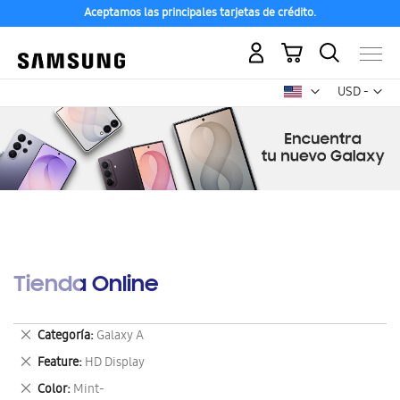
Aceptamos las principales tarjetas de crédito.
Mi carrito
Mon
USD -
dólar
estadounid
Tienda Online
Eliminar
Categoría
Galaxy A
este
Eliminar
Feature
HD Display
artículo
este
Eliminar
Color
Mint-
artículo