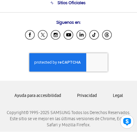
Sitios Oficiales
Condiciones de Compra
Soporte vía eMail
Preguntas Frecuentes
Samsung Costa Rica
Síguenos en:
Samsung Ecuador
Samsung El Salvador
Samsung Guatemala
Samsung Honduras
Samsung Nicaragua
Samsung Panamá
Samsung República Dominicana
Samsung Venezuela
Ayuda para accesibilidad
Privacidad
Legal
Copyright© 1995-2025 SAMSUNG Todos los Derechos Reservados.
Este sitio se ve mejor en las últimas versiones de Chrome, Edge,
Safari y Mozilla Firefox.