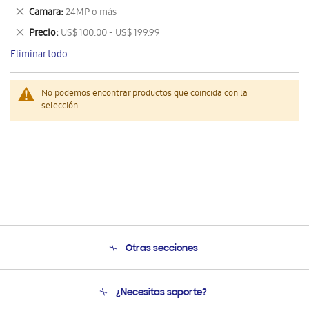
este
Eliminar
Camara
24MP o más
artículo
este
Eliminar
Precio
US$ 100.00 - US$ 199.99
artículo
este
Eliminar todo
artículo
No podemos encontrar productos que coincida con la
selección.
Otras secciones
Conócenos
¿Necesitas soporte?
Soporte