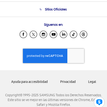
Seguimiento de tu pedido
Soporte telefónico
Sitios Oficiales
Condiciones de Compra
Soporte vía eMail
Preguntas Frecuentes
Samsung Costa Rica
Síguenos en:
Samsung Ecuador
Samsung El Salvador
Samsung Guatemala
Samsung Honduras
Samsung Nicaragua
Samsung Panamá
Samsung República Dominicana
Samsung Venezuela
Ayuda para accesibilidad
Privacidad
Legal
Copyright© 1995-2025 SAMSUNG Todos los Derechos Reservados.
Este sitio se ve mejor en las últimas versiones de Chrome, Edge,
Safari y Mozilla Firefox.