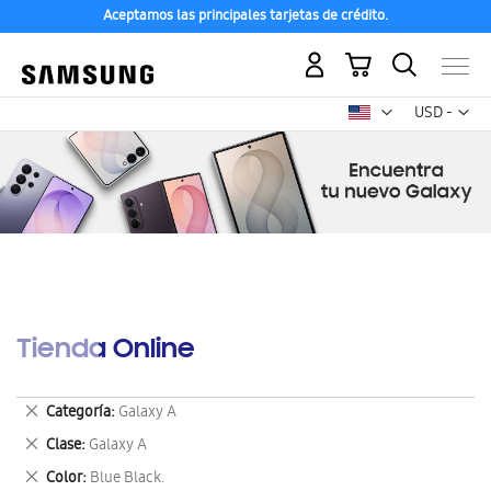
Aceptamos las principales tarjetas de crédito.
Mi carrito
Mon
USD -
dólar
estadounid
Tienda Online
Eliminar
Categoría
Galaxy A
este
Eliminar
Clase
Galaxy A
artículo
este
Eliminar
Color
Blue Black.
artículo