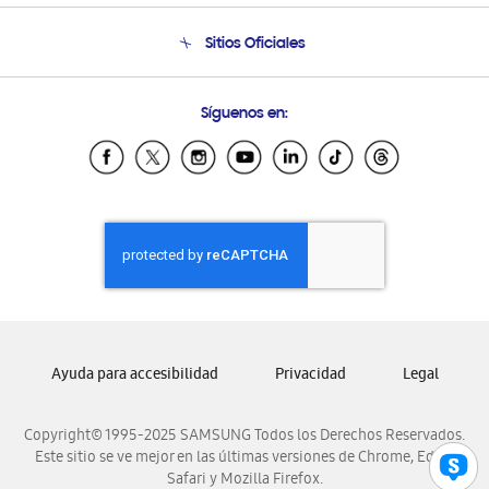
Seguimiento de tu pedido
Soporte telefónico
Sitios Oficiales
Condiciones de Compra
Soporte vía eMail
Preguntas Frecuentes
Samsung Costa Rica
Síguenos en:
Samsung Ecuador
Samsung El Salvador
Samsung Guatemala
Samsung Honduras
Samsung Nicaragua
Samsung Panamá
Samsung República Dominicana
Samsung Venezuela
Ayuda para accesibilidad
Privacidad
Legal
Copyright© 1995-2025 SAMSUNG Todos los Derechos Reservados.
Este sitio se ve mejor en las últimas versiones de Chrome, Edge,
Safari y Mozilla Firefox.