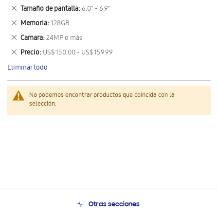
este
Eliminar
Tamaño de pantalla
6.0" - 6.9"
artículo
este
Eliminar
Memoria
128GB
artículo
este
Eliminar
Camara
24MP o más
artículo
este
Eliminar
Precio
US$ 150.00 - US$ 159.99
artículo
este
Eliminar todo
artículo
No podemos encontrar productos que coincida con la
selección.
Otras secciones