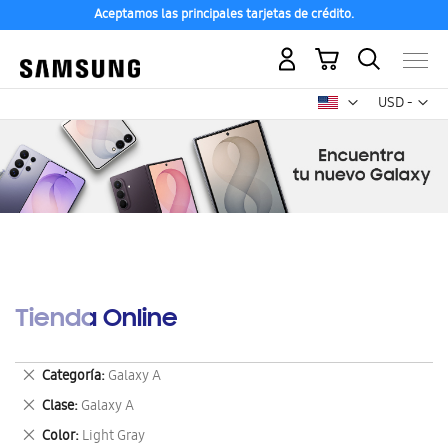
Aceptamos las principales tarjetas de crédito.
Mi carrito
Mon
USD -
dólar
estadounid
Tienda Online
Eliminar
Categoría
Galaxy A
este
Eliminar
Clase
Galaxy A
artículo
este
Eliminar
Color
Light Gray
artículo