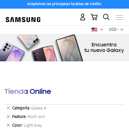
Aceptamos las principales tarjetas de crédito.
Mi carrito
Mon
USD -
dólar
estadounid
Tienda Online
Eliminar
Categoría
Galaxy A
este
Eliminar
Feature
Multi-sim
artículo
este
Eliminar
Color
Light Gray
artículo