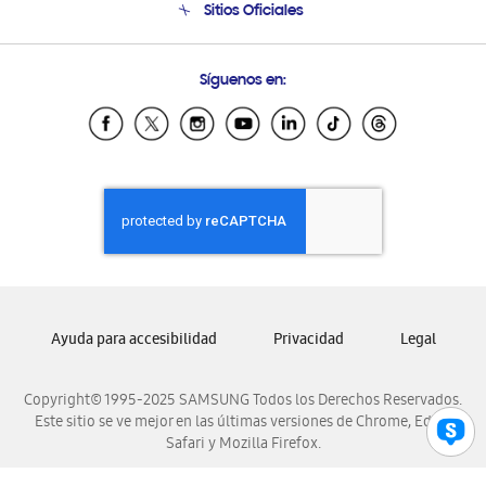
Sitios Oficiales
Condiciones de Compra
Soporte vía eMail
Preguntas Frecuentes
Samsung Costa Rica
Síguenos en:
Samsung Ecuador
Samsung El Salvador
Samsung Guatemala
Samsung Honduras
Samsung Nicaragua
Samsung Panamá
Samsung República Dominicana
Samsung Venezuela
Ayuda para accesibilidad
Privacidad
Legal
Copyright© 1995-2025 SAMSUNG Todos los Derechos Reservados.
Este sitio se ve mejor en las últimas versiones de Chrome, Edge,
Safari y Mozilla Firefox.