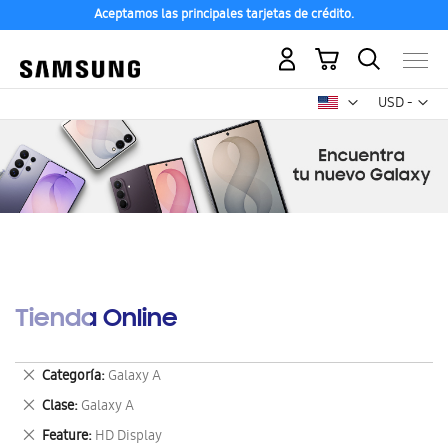
Aceptamos las principales tarjetas de crédito.
Mi carrito
Mon
USD -
dólar
estadounid
Tienda Online
Eliminar
Categoría
Galaxy A
este
Eliminar
Clase
Galaxy A
artículo
este
Eliminar
Feature
HD Display
artículo