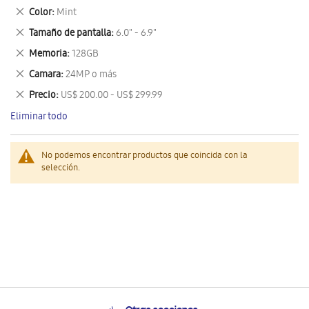
este
Eliminar
Color
Mint
artículo
este
Eliminar
Tamaño de pantalla
6.0" - 6.9"
artículo
este
Eliminar
Memoria
128GB
artículo
este
Eliminar
Camara
24MP o más
artículo
este
Eliminar
Precio
US$ 200.00 - US$ 299.99
artículo
este
Eliminar todo
artículo
No podemos encontrar productos que coincida con la
selección.