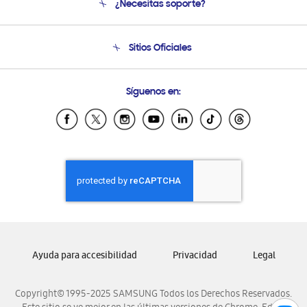
¿Necesitas soporte?
Soporte
Seguimiento de tu pedido
Soporte telefónico
Sitios Oficiales
Condiciones de Compra
Soporte vía eMail
Preguntas Frecuentes
Samsung Costa Rica
Síguenos en:
Samsung Ecuador
Samsung El Salvador
Samsung Guatemala
Samsung Honduras
Samsung Nicaragua
Samsung Panamá
Samsung República Dominicana
Samsung Venezuela
Ayuda para accesibilidad
Privacidad
Legal
Copyright© 1995-2025 SAMSUNG Todos los Derechos Reservados.