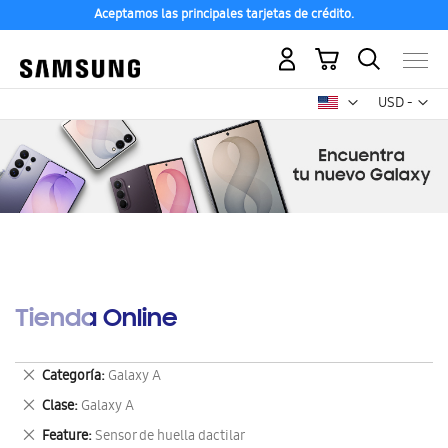
Aceptamos las principales tarjetas de crédito.
Mi carrito
Mon
USD -
dólar
estadounid
Tienda Online
Eliminar
Categoría
Galaxy A
este
Eliminar
Clase
Galaxy A
artículo
este
Eliminar
Feature
Sensor de huella dactilar
artículo