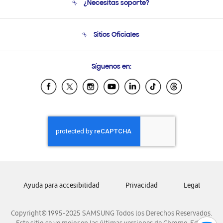
¿Necesitas soporte?
Soporte
Seguimiento de tu pedido
Soporte telefónico
Sitios Oficiales
Condiciones de Compra
Soporte vía eMail
Preguntas Frecuentes
Samsung Costa Rica
Síguenos en:
Samsung Ecuador
Samsung El Salvador
Samsung Guatemala
Samsung Honduras
Samsung Nicaragua
Samsung Panamá
Samsung República Dominicana
Samsung Venezuela
Ayuda para accesibilidad
Privacidad
Legal
Copyright© 1995-2025 SAMSUNG Todos los Derechos Reservados.