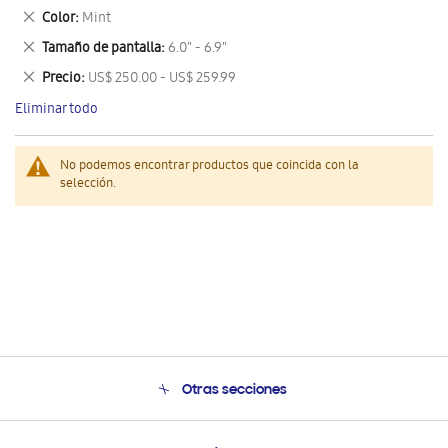
este
Eliminar
Color
Mint
artículo
este
Eliminar
Tamaño de pantalla
6.0" - 6.9"
artículo
este
Eliminar
Precio
US$ 250.00 - US$ 259.99
artículo
este
Eliminar todo
artículo
No podemos encontrar productos que coincida con la
selección.
Otras secciones
Conócenos