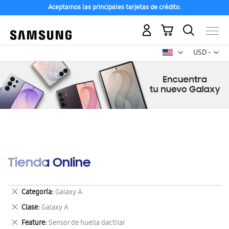
Aceptamos las principales tarjetas de crédito.
Mi carrito
Mon
USD -
dólar
estadounid
Tienda Online
Eliminar
Categoría
Galaxy A
este
Eliminar
Clase
Galaxy A
artículo
este
Eliminar
Feature
Sensor de huella dactilar
artículo