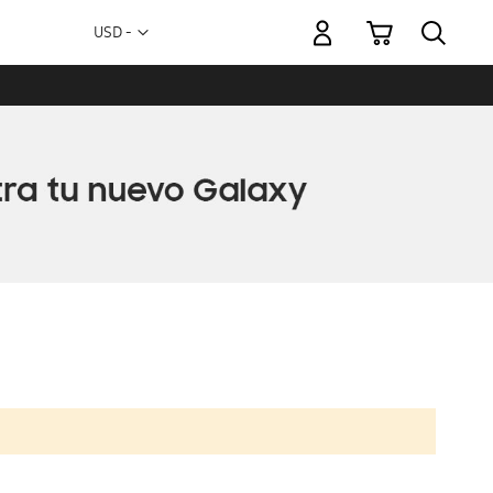
Mi carrito
Moneda
USD -
dólar
estadounidense