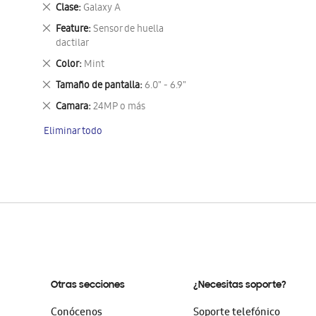
este
Eliminar
Clase
Galaxy A
artículo
este
Eliminar
Feature
Sensor de huella
artículo
este
dactilar
artículo
Eliminar
Color
Mint
este
Eliminar
Tamaño de pantalla
6.0" - 6.9"
artículo
este
Eliminar
Camara
24MP o más
artículo
este
Eliminar todo
artículo
Otras secciones
¿Necesitas soporte?
Conócenos
Soporte telefónico