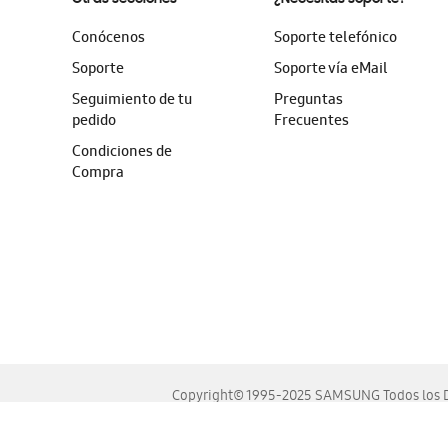
Conócenos
Soporte telefónico
Soporte
Soporte vía eMail
Seguimiento de tu
Preguntas
pedido
Frecuentes
Condiciones de
Compra
Copyright© 1995-2025 SAMSUNG Todos los D
Este sitio se ve mejor en las últimas versiones de Chrome