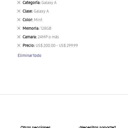
Eliminar
Categoría
Galaxy A
este
Eliminar
Clase
Galaxy A
artículo
este
Eliminar
Color
Mint
artículo
este
Eliminar
Memoria
128GB
artículo
este
Eliminar
Camara
24MP o más
artículo
este
Eliminar
Precio
US$ 200.00 - US$ 299.99
artículo
este
Eliminar todo
artículo
Otras secciones
¿Necesitas soporte?