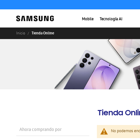
Mobile
Tecnología AI
Tienda Online
Inicio
Tienda Onl
Ahora comprando por
No podemos enco