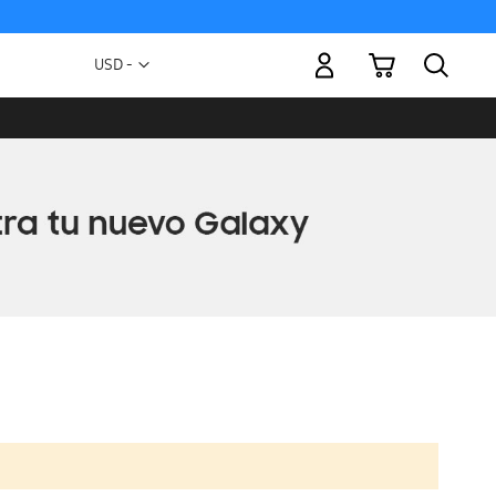
Mi carrito
Moneda
USD -
dólar
estadounidense