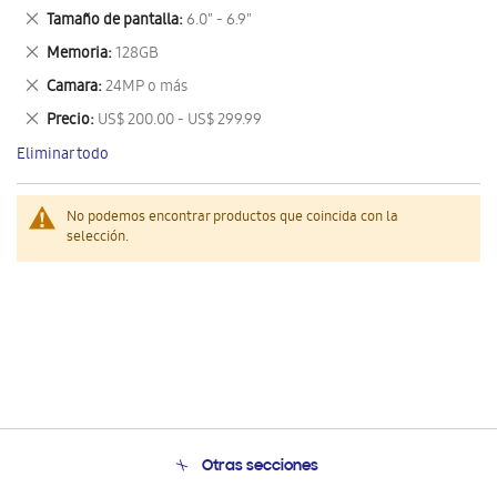
este
Eliminar
Tamaño de pantalla
6.0" - 6.9"
artículo
este
Eliminar
Memoria
128GB
artículo
este
Eliminar
Camara
24MP o más
artículo
este
Eliminar
Precio
US$ 200.00 - US$ 299.99
artículo
este
Eliminar todo
artículo
No podemos encontrar productos que coincida con la
selección.
Otras secciones