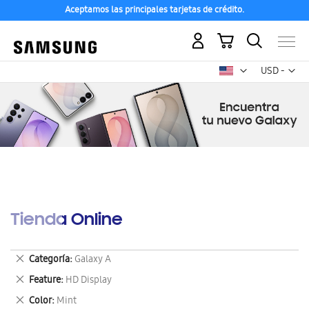
Aceptamos las principales tarjetas de crédito.
Mi carrito
Mon
USD -
dólar
estadounid
Tienda Online
Eliminar
Categoría
Galaxy A
este
Eliminar
Feature
HD Display
artículo
este
Eliminar
Color
Mint
artículo